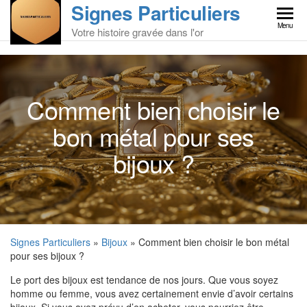
Signes Particuliers
Skip
to
Menu
Votre histoire gravée dans l'or
the
content
Comment bien choisir le
bon métal pour ses
bijoux ?
Signes Particuliers
»
Bijoux
» Comment bien choisir le bon métal
pour ses bijoux ?
Le port des bijoux est tendance de nos jours. Que vous soyez
homme ou femme, vous avez certainement envie d’avoir certains