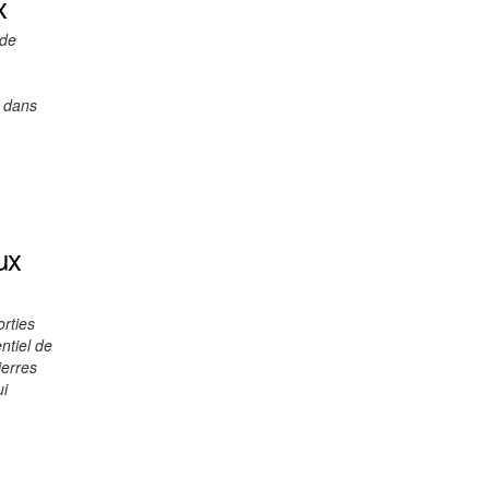
x
 de
t dans
ux
orties
ntiel de
ierres
ui