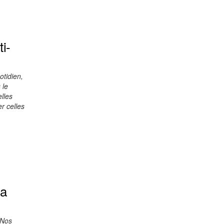
i-
otidien,
 le
lles
r celles
sa
 Nos