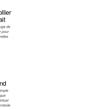
llier
it
fuge de
e pour
relles
end
simple
ique
rituel
symbole