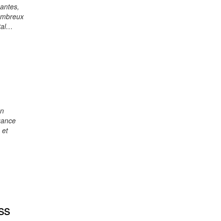
antes,
nombreux
ntal…
un
égance
 et
ess