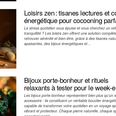
Loisirs zen : tisanes lectures et co
énergétique pour cocooning parfa
Le stress quotidien vous épuise et vous cherchez un re
tranquillité ? Les loisirs zen offrent une solution complèt
retrouver sérénité et bien-être, grâce à des tisanes natu
apaisantes, des bijoux énergétiques et…
Bijoux porte-bonheur et rituels
relaxants à tester pour le week-
Les bijoux porte-bonheur représentent bien plus qu’un 
accessoire : ils constituent un véritable bouclier énergét
capable de transformer votre quotidien en un voyage spi
vibrant et protecteur. Chaque pierre naturelle, chaque 
ancestral recèle…