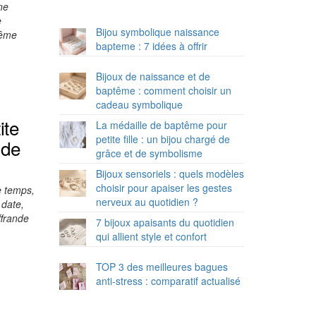
ne
e
Bijou symbolique naissance
tême
bapteme : 7 idées à offrir
Bijoux de naissance et de
baptême : comment choisir un
cadeau symbolique
ite
La médaille de baptême pour
petite fille : un bijou chargé de
 de
grâce et de symbolisme
Bijoux sensoriels : quels modèles
choisir pour apaiser les gestes
e temps,
nerveux au quotidien ?
 date,
ffrande
7 bijoux apaisants du quotidien
qui allient style et confort
TOP 3 des meilleures bagues
anti-stress : comparatif actualisé