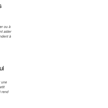
s
er ou à
nt aider
ondent à
ui
r une
etit
i rend