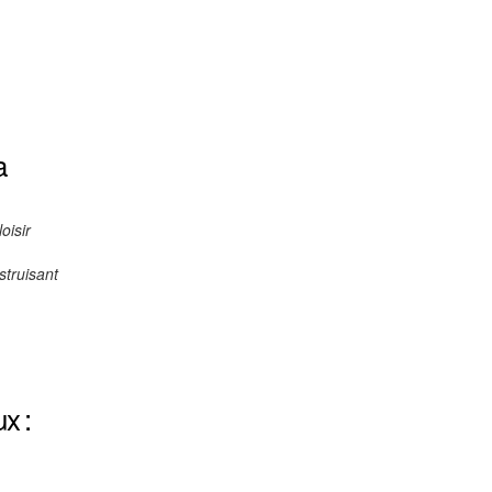
a
oisir
struisant
x :