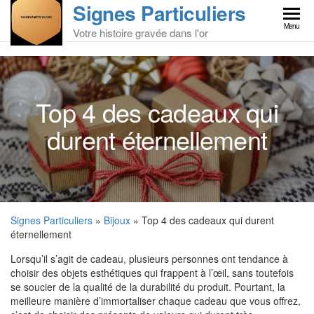
Signes Particuliers
Skip
to
Menu
Votre histoire gravée dans l'or
the
content
Top 4 des cadeaux qui
durent éternellement
Signes Particuliers
»
Bijoux
» Top 4 des cadeaux qui durent
éternellement
Lorsqu’il s’agit de cadeau, plusieurs personnes ont tendance à
choisir des objets esthétiques qui frappent à l’œil, sans toutefois
se soucier de la qualité de la durabilité du produit. Pourtant, la
meilleure manière d’immortaliser chaque cadeau que vous offrez,