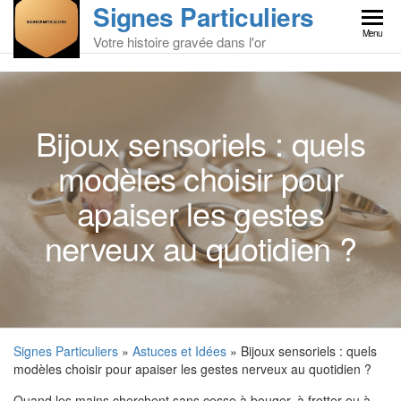
Signes Particuliers
Skip
to
Menu
Votre histoire gravée dans l'or
the
content
Bijoux sensoriels : quels
modèles choisir pour
apaiser les gestes
nerveux au quotidien ?
Signes Particuliers
»
Astuces et Idées
» Bijoux sensoriels : quels
modèles choisir pour apaiser les gestes nerveux au quotidien ?
Quand les mains cherchent sans cesse à bouger, à frotter ou à