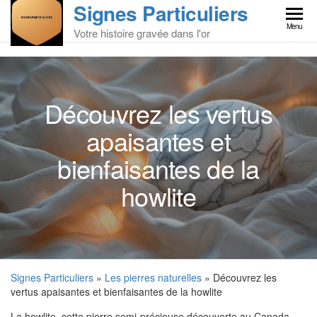
Signes Particuliers
Skip
to
Menu
Votre histoire gravée dans l'or
the
content
Découvrez les vertus
apaisantes et
bienfaisantes de la
howlite
Signes Particuliers
»
Les pierres naturelles
» Découvrez les
vertus apaisantes et bienfaisantes de la howlite
La howlite, cette pierre semi-précieuse découverte au Canada