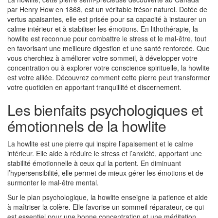
par Henry How en 1868, est un véritable trésor naturel. Dotée de
vertus apaisantes, elle est prisée pour sa capacité à instaurer un
calme intérieur et à stabiliser les émotions. En lithothérapie, la
howlite est reconnue pour combattre le stress et le mal-être, tout
en favorisant une meilleure digestion et une santé renforcée. Que
vous cherchiez à améliorer votre sommeil, à développer votre
concentration ou à explorer votre conscience spirituelle, la howlite
est votre alliée. Découvrez comment cette pierre peut transformer
votre quotidien en apportant tranquillité et discernement.
Les bienfaits psychologiques et
émotionnels de la howlite
La howlite est une pierre qui inspire l’apaisement et le calme
intérieur. Elle aide à réduire le stress et l’anxiété, apportant une
stabilité émotionnelle à ceux qui la portent. En diminuant
l’hypersensibilité, elle permet de mieux gérer les émotions et de
surmonter le mal-être mental.
Sur le plan psychologique, la howlite enseigne la patience et aide
à maîtriser la colère. Elle favorise un sommeil réparateur, ce qui
est essentiel pour une bonne concentration et une méditation